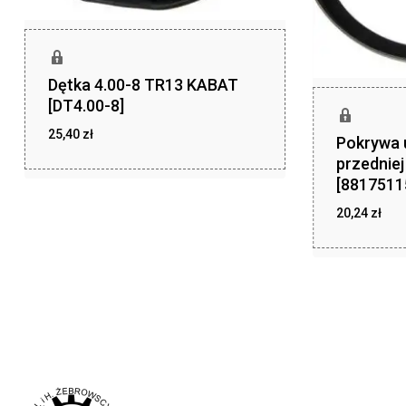
Dętka 4.00-8 TR13 KABAT
[DT4.00-8]
25,40
zł
Pokrywa 
zł
25,40
przednie
[8817511
20,24
zł
zł
20,24