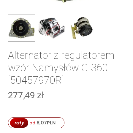
Alternator z regulatorem
wzór Namysłów C-360
[50457970R]
277,49
zł
raty
8,07
PLN
od