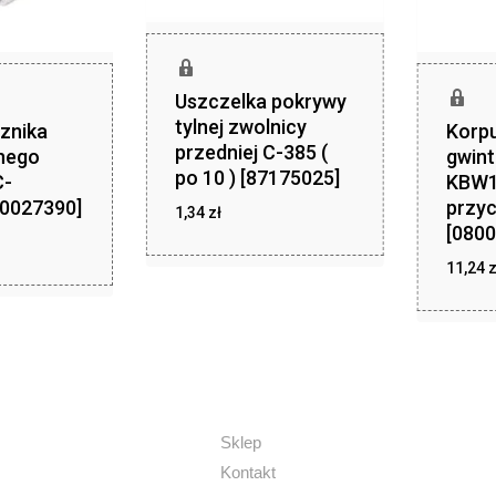
Uszczelka pokrywy
tylnej zwolnicy
znika
Korpu
przedniej C-385 (
nego
gwin
po 10 ) [87175025]
C-
KBW1
50027390]
przy
1,34
zł
[0800
zł
1,34
11,24
z
Sklep
Kontakt