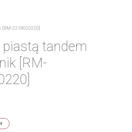
Menu
ik [RM-2218020220]
 piastą tandem
nik [RM-
0220]
N