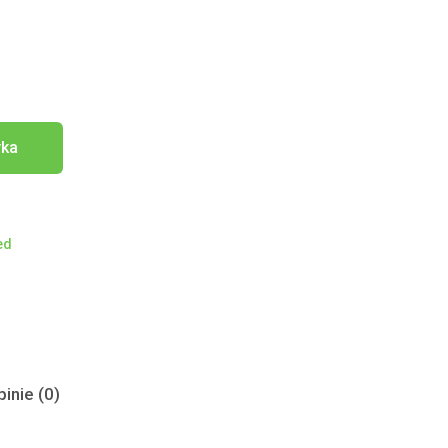
yka
ed
inie (0)