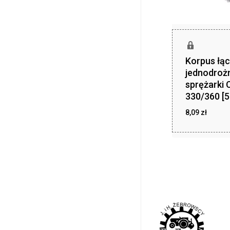
Korpus łąc
jednodroż
sprężarki 
330/360 [
8,09
zł
zł
8,09