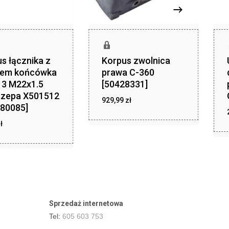
s łącznika z
Korpus zwolnica
tem końcówka
prawa C-360
3 M22x1.5
[50428331]
czepa X501512
zł
929,99
zł
929,99
80085]
zł
ł
11,24
Sprzedaż internetowa
Tel:
605 603 753