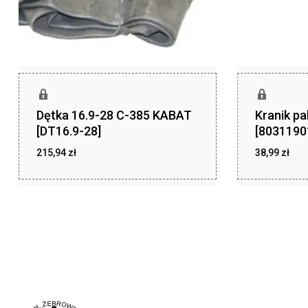
Dętka 16.9-28 C-385 KABAT
Kranik pa
[DT16.9-28]
[8031190
215,94
zł
38,99
zł
zł
zł
215,94
38,99