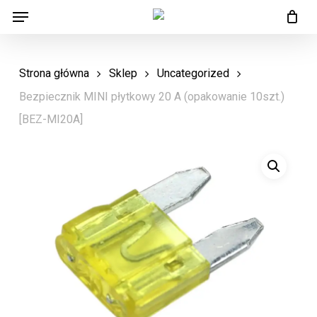
Menu
Skip
Menu
to
main
Strona główna
Sklep
Uncategorized
content
Bezpiecznik MINI płytkowy 20 A (opakowanie 10szt.)
[BEZ-MI20A]