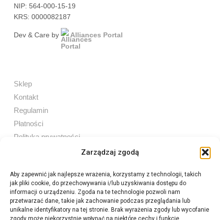
NIP: 564-000-15-19
KRS: 0000082187
Dev & Care by
Alliances Portal
Sklep
Kontakt
Regulamin
Płatności
Polityka prywatności
Zarządzaj zgodą
Aby zapewnić jak najlepsze wrażenia, korzystamy z technologii, takich
jak pliki cookie, do przechowywania i/lub uzyskiwania dostępu do
Sprzedaż internetowa
informacji o urządzeniu. Zgoda na te technologie pozwoli nam
Tel:
605 603 753
przetwarzać dane, takie jak zachowanie podczas przeglądania lub
unikalne identyfikatory na tej stronie. Brak wyrażenia zgody lub wycofanie
zgody może niekorzystnie wpłynąć na niektóre cechy i funkcje.