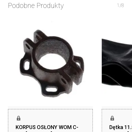
Podobne Produkty
1/8
KORPUS OSŁONY WOM C-
Dętka 11