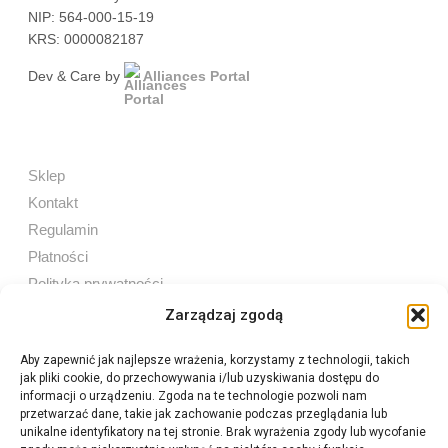
NIP: 564-000-15-19
KRS: 0000082187
Dev & Care by
Alliances Portal
Sklep
Kontakt
Regulamin
Płatności
Polityka prywatności
Zarządzaj zgodą
Aby zapewnić jak najlepsze wrażenia, korzystamy z technologii, takich
jak pliki cookie, do przechowywania i/lub uzyskiwania dostępu do
Sprzedaż internetowa
informacji o urządzeniu. Zgoda na te technologie pozwoli nam
Tel:
605 603 753
przetwarzać dane, takie jak zachowanie podczas przeglądania lub
unikalne identyfikatory na tej stronie. Brak wyrażenia zgody lub wycofanie