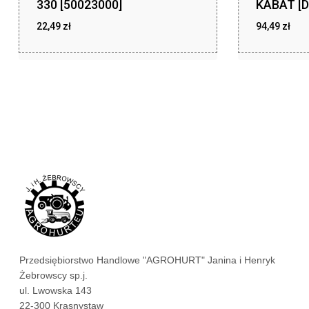
330 [50023000]
KABAT [D
22,49
zł
94,49
zł
zł
zł
22,49
94,49
Przedsiębiorstwo Handlowe "AGROHURT" Janina i Henryk
Żebrowscy sp.j.
ul. Lwowska 143
22-300 Krasnystaw