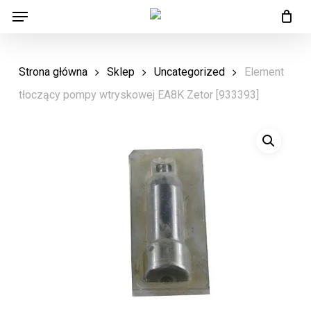
Menu
Skip
Menu
to
main
Strona główna
Sklep
Uncategorized
Element
content
tłoczący pompy wtryskowej EA8K Zetor [933393]