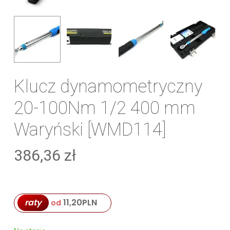
Klucz dynamometryczny
20-100Nm 1/2 400 mm
Waryński [WMD114]
386,36
zł
raty
11,20
PLN
od