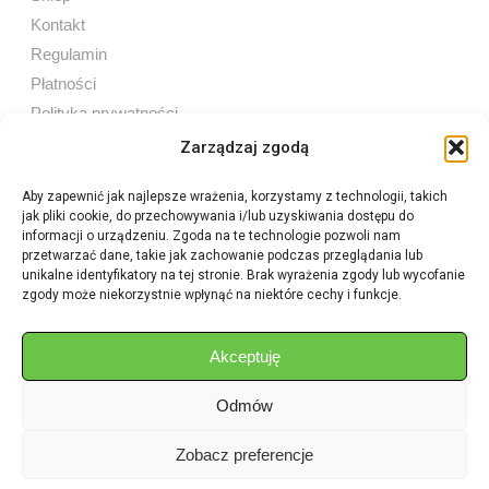
Kontakt
Regulamin
Płatności
Polityka prywatności
Zarządzaj zgodą
Aby zapewnić jak najlepsze wrażenia, korzystamy z technologii, takich
jak pliki cookie, do przechowywania i/lub uzyskiwania dostępu do
Sprzedaż internetowa
informacji o urządzeniu. Zgoda na te technologie pozwoli nam
Tel:
605 603 753
przetwarzać dane, takie jak zachowanie podczas przeglądania lub
unikalne identyfikatory na tej stronie. Brak wyrażenia zgody lub wycofanie
zgody może niekorzystnie wpłynąć na niektóre cechy i funkcje.
Sprzedaż detaliczna
Tel:
82 576 68 80
E-mail:
aukcje.agrohurt@gmail.com
Akceptuję
Odmów
Godziny działania sklepu
Pon–Pt: 8:00 – 16:00
Zobacz preferencje