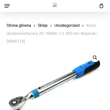
Menu
Skip
Menu
to
main
Strona główna
Sklep
Uncategorized
Klucz
content
dynamometryczny 20-100Nm 1/2 400 mm Waryński
[WMD114]