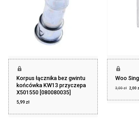
Korpus łącznika bez gwintu
Woo Sing
końcówka KW13 przyczepa
Pier
3,00
zł
2,00
X501550 [080080035]
cena
Pierwotna
Aktu
2,00
zł
cena
cena
wyno
5,99
zł
wynosiła:
wyno
3,00 zł.
2,00 
3,00 
zł
5,99