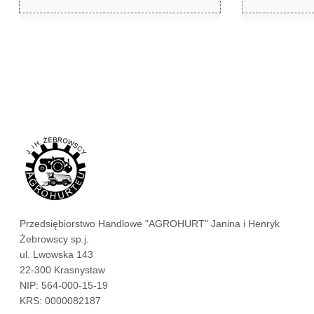
zł
zł
5,99
8,09
Przedsiębiorstwo Handlowe "AGROHURT" Janina i Henryk
Żebrowscy sp.j.
ul. Lwowska 143
22-300 Krasnystaw
NIP: 564-000-15-19
KRS: 0000082187