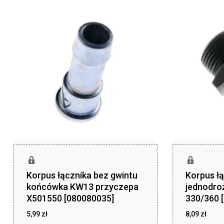
Korpus łącznika bez gwintu
Korpus ł
końcówka KW13 przyczepa
jednodro
X501550 [080080035]
330/360 
5,99
zł
8,09
zł