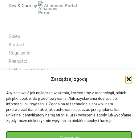
Dev & Care by
Alliances Portal
Sklep
Kontakt
Regulamin
Płatności
Polityka prywatności
Zarządzaj zgodą
Aby zapewnić jak najlepsze wrażenia, korzystamy z technologii, takich
jak pliki cookie, do przechowywania i/lub uzyskiwania dostępu do
Sprzedaż internetowa
informacji o urządzeniu. Zgoda na te technologie pozwoli nam
Tel:
605 603 753
przetwarzać dane, takie jak zachowanie podczas przeglądania lub
unikalne identyfikatory na tej stronie. Brak wyrażenia zgody lub wycofanie
zgody może niekorzystnie wpłynąć na niektóre cechy i funkcje.
Sprzedaż detaliczna
Tel:
82 576 68 80
E-mail:
aukcje.agrohurt@gmail.com