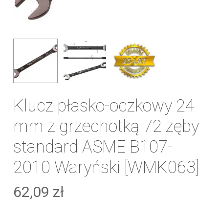
Klucz płasko-oczkowy 24
mm z grzechotką 72 zęby
standard ASME B107-
2010 Waryński [WMK063]
62,09
zł