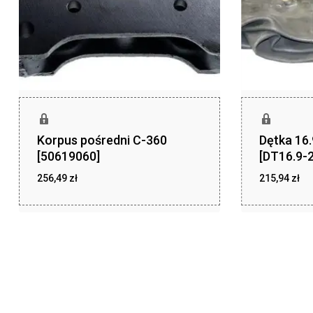
Korpus pośredni C-360
Dętka 16
[50619060]
[DT16.9-2
256,49
zł
215,94
zł
zł
zł
256,49
215,94