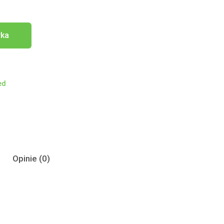
yka
ed
Opinie (0)