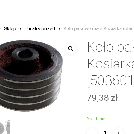
Sklep
Uncategorized
Koło pasowe małe Kosiarka rotac
Koło p
Kosiark
[503601
79,38
zł
Na stanie