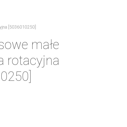
Menu
yjna [5036010250]
asowe małe
a rotacyjna
0250]