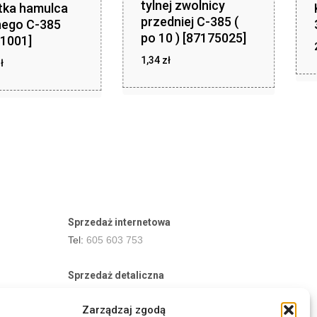
tylnej zwolnicy
tka hamulca
przedniej C-385 (
nego C-385
po 10 ) [87175025]
1001]
1,34
zł
zł
ł
41,99
zł
1,34
Sprzedaż internetowa
Tel:
605 603 753
Sprzedaż detaliczna
Tel:
82 576 68 80
Zarządzaj zgodą
E-mail:
aukcje.agrohurt@gmail.com