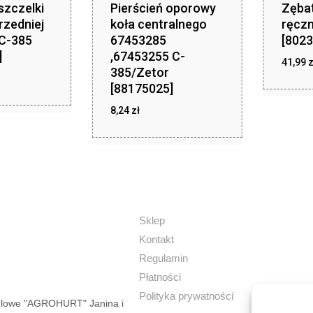
szczelki
Pierścień oporowy
Zęba
rzedniej
koła centralnego
ręcz
C-385
67453285
[8023
]
,67453255 C-
41,99
z
385/Zetor
zł
,24
[88175025]
8,24
zł
zł
8,24
Sklep
Kontakt
Regulamin
Płatności
Polityka prywatności
dlowe "AGROHURT" Janina i