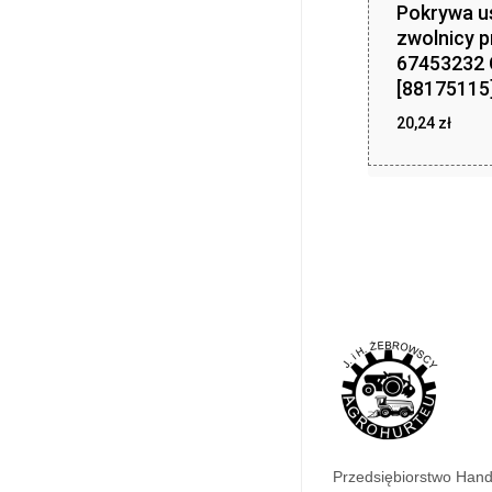
Pokrywa u
zwolnicy p
67453232 
[88175115
20,24
zł
20
Przedsiębiorstwo Han