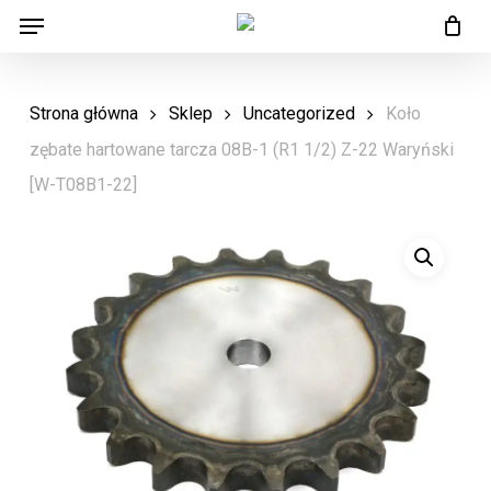
Menu
Skip
Menu
to
main
Strona główna
Sklep
Uncategorized
Koło
content
zębate hartowane tarcza 08B-1 (R1 1/2) Z-22 Waryński
[W-T08B1-22]