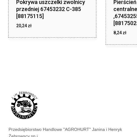
Pokrywa uszczelki zwolnicy
Pierście
przedniej 67453232 C-385
centraln
[88175115]
,6745325
[8817502
20,24
zł
8,24
zł
zł
20,24
zł
8,24
Przedsiębiorstwo Handlowe "AGROHURT" Janina i Henryk
Żebrowscy sp.j.