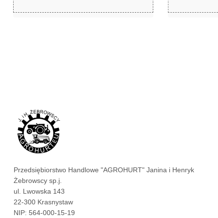
zł
zł
38,99
929,99
Przedsiębiorstwo Handlowe "AGROHURT" Janina i Henryk
Żebrowscy sp.j.
ul. Lwowska 143
22-300 Krasnystaw
NIP: 564-000-15-19