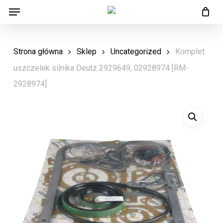
Menu
Skip
Menu
to
main
Strona główna
Sklep
Uncategorized
Komplet
content
uszczelek silnika Deutz 2929649, 02928974 [RM-
2928974]