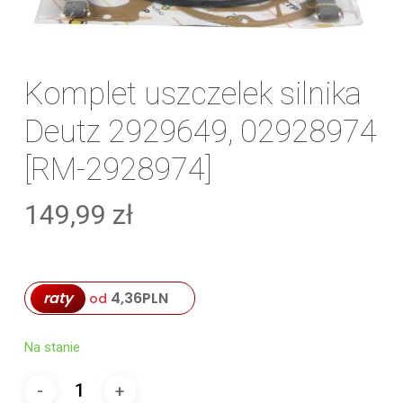
Komplet uszczelek silnika
Deutz 2929649, 02928974
[RM-2928974]
149,99
zł
raty
4,36
PLN
od
Na stanie