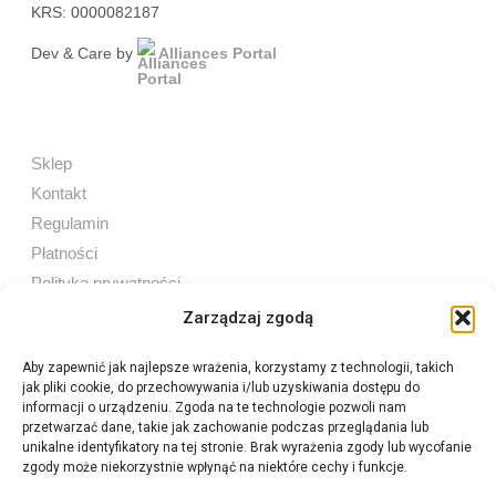
KRS: 0000082187
Dev & Care by
Alliances Portal
Sklep
Kontakt
Regulamin
Płatności
Polityka prywatności
Zarządzaj zgodą
Aby zapewnić jak najlepsze wrażenia, korzystamy z technologii, takich
jak pliki cookie, do przechowywania i/lub uzyskiwania dostępu do
Sprzedaż internetowa
informacji o urządzeniu. Zgoda na te technologie pozwoli nam
Tel:
605 603 753
przetwarzać dane, takie jak zachowanie podczas przeglądania lub
unikalne identyfikatory na tej stronie. Brak wyrażenia zgody lub wycofanie
zgody może niekorzystnie wpłynąć na niektóre cechy i funkcje.
Sprzedaż detaliczna