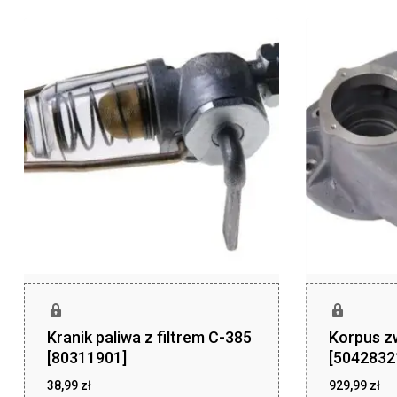
Kranik paliwa z filtrem C-385
Korpus z
[80311901]
[5042832
38,99
zł
929,99
zł