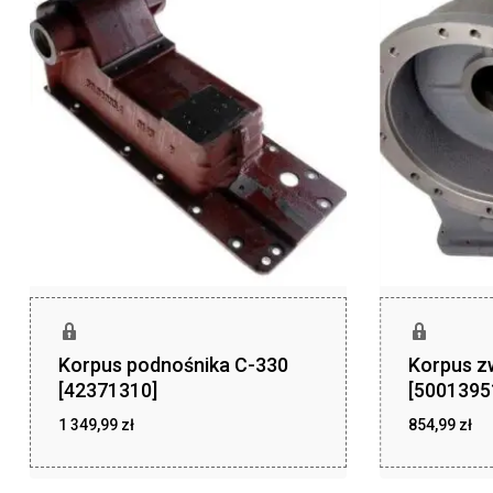
Korpus podnośnika C-330
Korpus z
[42371310]
[5001395
1 349,99
zł
854,99
zł
zł
zł
1 349,99
854,99