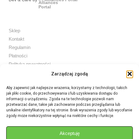
Sklep
Kontakt
Regulamin
Płatności
Polityka prywatności
Zarządzaj zgodą
Aby zapewnić jak najlepsze wrażenia, korzystamy z technologii, takich
jak pliki cookie, do przechowywania i/lub uzyskiwania dostępu do
Sprzedaż internetowa
informacji o urządzeniu. Zgoda na te technologie pozwoli nam
Tel:
605 603 753
przetwarzać dane, takie jak zachowanie podczas przeglądania lub
unikalne identyfikatory na tej stronie. Brak wyrażenia zgody lub wycofanie
zgody może niekorzystnie wpłynąć na niektóre cechy i funkcje.
Sprzedaż detaliczna
Tel:
82 576 68 80
E-mail:
aukcje.agrohurt@gmail.com
Akceptuję