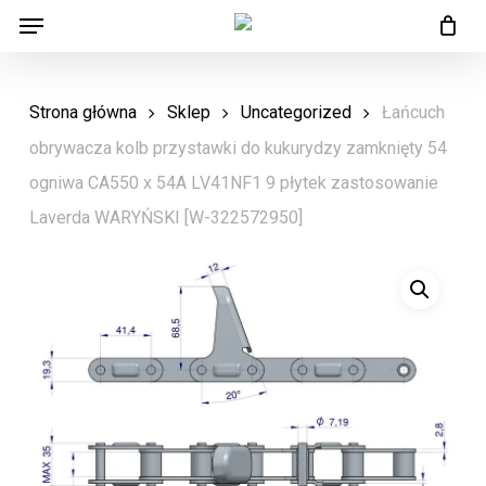
Menu
Skip
Menu
to
main
Strona główna
Sklep
Uncategorized
Łańcuch
content
obrywacza kolb przystawki do kukurydzy zamknięty 54
ogniwa CA550 x 54A LV41NF1 9 płytek zastosowanie
Laverda WARYŃSKI [W-322572950]