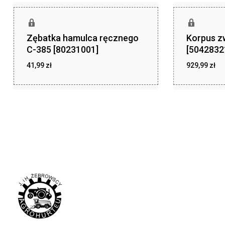
Zębatka hamulca ręcznego
Korpus z
C-385 [80231001]
[5042832
41,99
zł
929,99
zł
zł
zł
41,99
929,99