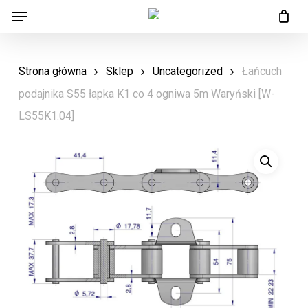
Menu
Skip
Menu
to
main
Strona główna
Sklep
Uncategorized
Łańcuch
content
podajnika S55 łapka K1 co 4 ogniwa 5m Waryński [W-
LS55K1.04]