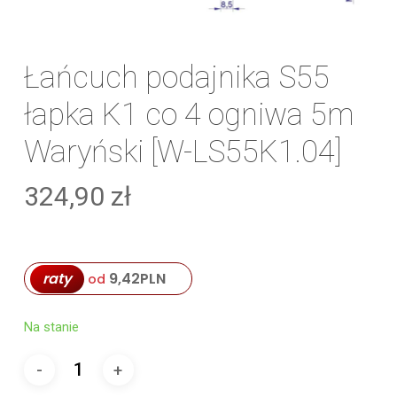
Łańcuch podajnika S55
łapka K1 co 4 ogniwa 5m
Waryński [W-LS55K1.04]
324,90
zł
raty
9,42
PLN
od
Na stanie