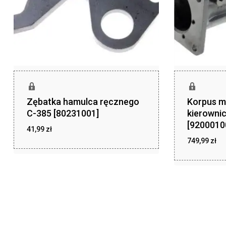
Zębatka hamulca ręcznego
Korpus 
C-385 [80231001]
kierowni
[9200010
41,99
zł
749,99
zł
zł
41,99
zł
749,99