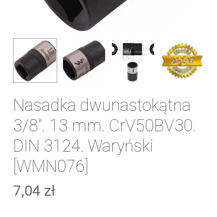
Nasadka dwunastokątna
3/8″. 13 mm. CrV50BV30.
DIN 3124. Waryński
[WMN076]
7,04
zł