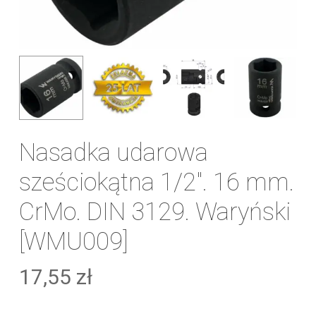
Nasadka udarowa
sześciokątna 1/2″. 16 mm.
CrMo. DIN 3129. Waryński
[WMU009]
17,55
zł