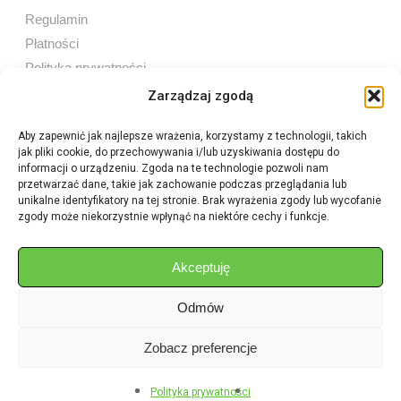
Regulamin
Płatności
Polityka prywatności
Zarządzaj zgodą
Aby zapewnić jak najlepsze wrażenia, korzystamy z technologii, takich
jak pliki cookie, do przechowywania i/lub uzyskiwania dostępu do
Sprzedaż internetowa
informacji o urządzeniu. Zgoda na te technologie pozwoli nam
Tel:
605 603 753
przetwarzać dane, takie jak zachowanie podczas przeglądania lub
unikalne identyfikatory na tej stronie. Brak wyrażenia zgody lub wycofanie
zgody może niekorzystnie wpłynąć na niektóre cechy i funkcje.
Sprzedaż detaliczna
Tel:
82 576 68 80
E-mail:
aukcje.agrohurt@gmail.com
Akceptuję
Odmów
Godziny działania sklepu
Pon–Pt: 8:00 – 16:00
Zobacz preferencje
Polityka prywatności