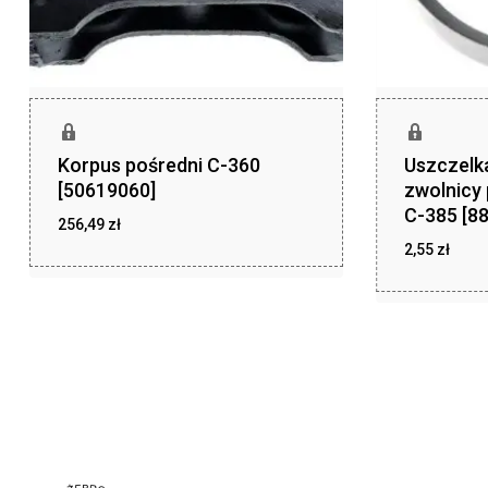
Korpus pośredni C-360
Uszczelka
[50619060]
zwolnicy
C-385 [8
256,49
zł
2,55
zł
zł
256,49
zł
2,55