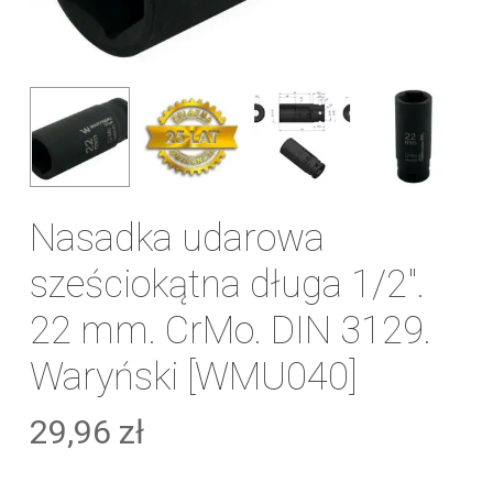
Nasadka udarowa
sześciokątna długa 1/2″.
22 mm. CrMo. DIN 3129.
Waryński [WMU040]
29,96
zł