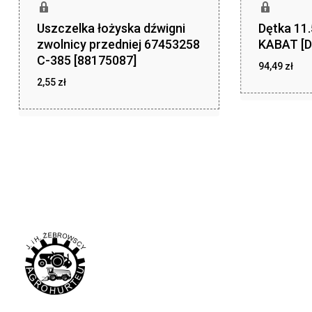
Uszczelka łożyska dźwigni
Dętka 11
zwolnicy przedniej 67453258
KABAT [D
C-385 [88175087]
94,49
zł
2,55
zł
zł
94,49
zł
2,55