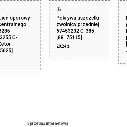
cień oporowy
Pokrywa uszczelki
centralnego
zwolnicy przedniej
3285
67453232 C-385
3255 C-
[88175115]
Zetor
zł
20,24
zł
20,24
5025]
ł
Sprzedaż internetowa