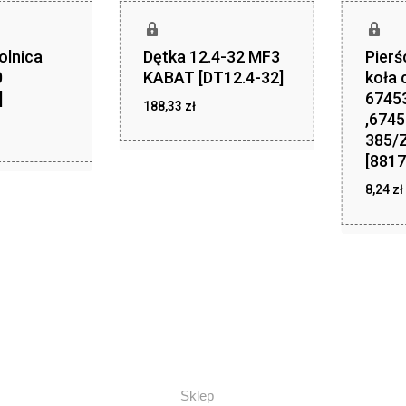
olnica
Dętka 12.4-32 MF3
Pierś
0
KABAT [DT12.4-32]
koła 
]
6745
zł
188,33
zł
188,33
,6745
zł
,99
385/
[8817
8,24
zł
z
8,24
Sklep