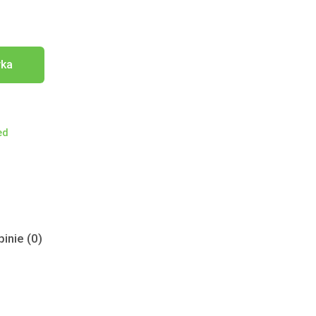
yka
ed
inie (0)