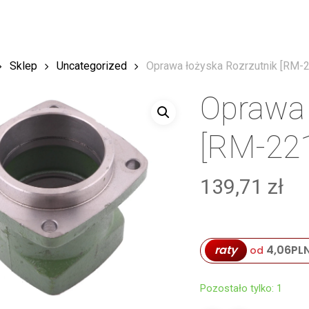
Sklep
Uncategorized
Oprawa łożyska Rozrzutnik [RM-
Oprawa 
[RM-22
139,71
zł
raty
4,06
PL
od
Pozostało tylko: 1