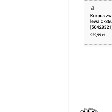
Korpus zw
lewa C-36
[50428321
929,99
zł
929