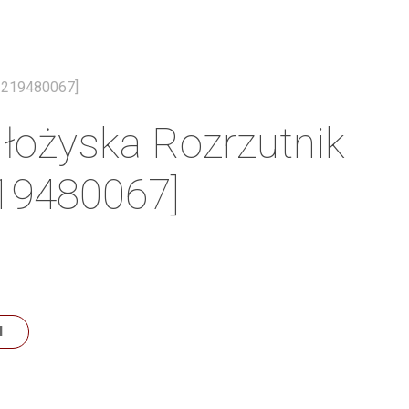
Menu
2219480067]
łożyska Rozrzutnik
19480067]
N