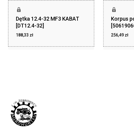
Dętka 12.4-32 MF3 KABAT
Korpus p
[DT12.4-32]
[5061906
188,33
zł
256,49
zł
zł
zł
188,33
256,49