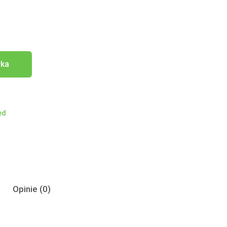
yka
ed
Opinie (0)