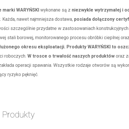
e marki WARYŃSKI
wykonane są z
niezwykle wytrzymałej i od
t. Każda, nawet najmniejsza dostawa,
posiada dołączony certyf
wości szczególnie przydatne w zastosowaniach konstrukcyjnych
j stali borowej, monitorowanego procesu obróbki cieplnej ora
łużonego okresu eksploatacji.
Produkty WARYŃSKI to oszc
ci roboczych.
W trosce o trwałość naszych produktów
oraz z
akłada operacji spawania. Wszystkie rodzaje otworów są wykon
ący ryzyko pęknięć.
 Produkty