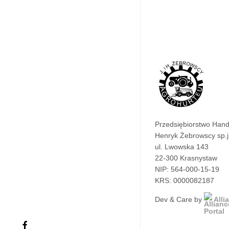
Przedsiębiorstwo Han
Henryk Żebrowscy sp.j
ul. Lwowska 143
22-300 Krasnystaw
NIP: 564-000-15-19
KRS: 0000082187
Dev & Care by
Alli
facebook