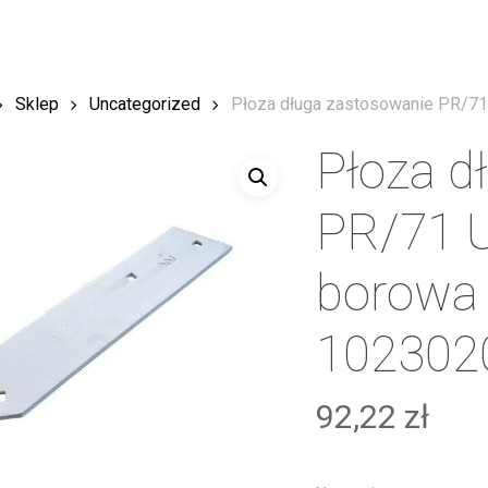
Sklep
Uncategorized
Płoza długa zastosowanie PR/71
Płoza d
PR/71 U
borowa
102302
92,22
zł