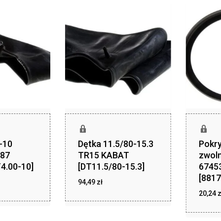
-10
Dętka 11.5/80-15.3
Pokry
R87
TR15 KABAT
zwoln
4.00-10]
[DT11.5/80-15.3]
6745
[8817
zł
zł
,00
94,49
zł
94,49
20,24
z