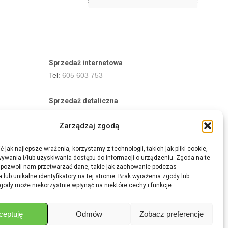
Sprzedaż internetowa
Tel:
605 603 753
Sprzedaż detaliczna
Tel:
82 576 68 80
Zarządzaj zgodą
E-mail:
aukcje.agrohurt@gmail.com
 jak najlepsze wrażenia, korzystamy z technologii, takich jak pliki cookie,
Godziny działania sklepu
ywania i/lub uzyskiwania dostępu do informacji o urządzeniu. Zgoda na te
Pon–Pt: 8:00 – 16:00
 pozwoli nam przetwarzać dane, takie jak zachowanie podczas
 lub unikalne identyfikatory na tej stronie. Brak wyrażenia zgody lub
gody może niekorzystnie wpłynąć na niektóre cechy i funkcje.
ceptuję
Odmów
Zobacz preferencje