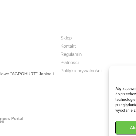
Sklep
Kontakt
Regulamin
Płatności
Polityka prywatności
dlowe "AGROHURT" Janina i
.
Aby zapewnić
do przechow
technologie
przeglądania
wycofanie z
ances Portal
Ak