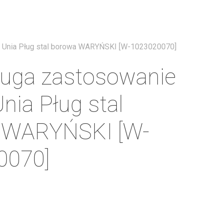
Menu
 Unia Pług stal borowa WARYŃSKI [W-1023020070]
ługa zastosowanie
nia Pług stal
 WARYŃSKI [W-
0070]