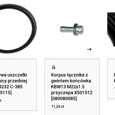
wa uszczelki
Korpus łącznika z
icy przedniej
gwintem końcówka
3232 C-385
KBW13 M22x1.5
5115]
przyczepa X501512
[080080085]
zł
ł
20,24
zł
11,24
zł
11,24