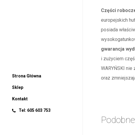
Części robocz
europejskich hu
posiada właści
wysokogatunkowe
gwarancja wyd
i zużyciem częś
WARYŃSKI nie z
Strona Główna
oraz zmniejszaj
Sklep
Kontakt
Tel: 605 603 753
Podobne