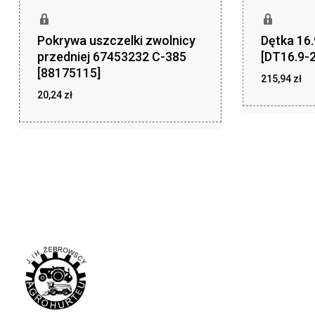
Pokrywa uszczelki zwolnicy
Dętka 16
przedniej 67453232 C-385
[DT16.9-2
[88175115]
215,94
zł
20,24
zł
zł
215,94
zł
20,24