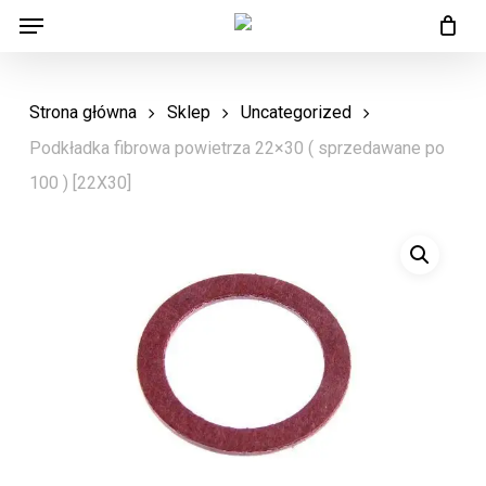
Menu
Skip
Menu
to
main
Strona główna
Sklep
Uncategorized
content
Podkładka fibrowa powietrza 22×30 ( sprzedawane po
100 ) [22X30]