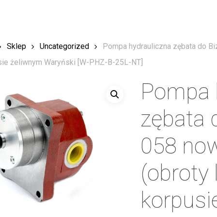
Sklep
Uncategorized
Pompa hydrauliczna zębata do Bi
ie żeliwnym Waryński [W-PHZ-B-25L-NT]
Pompa h
zębata 
058 no
(obroty
korpusi