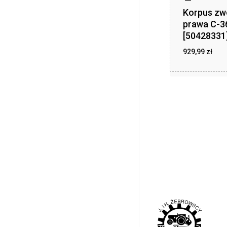
Korpus zw
prawa C-3
[50428331
929,99
zł
929