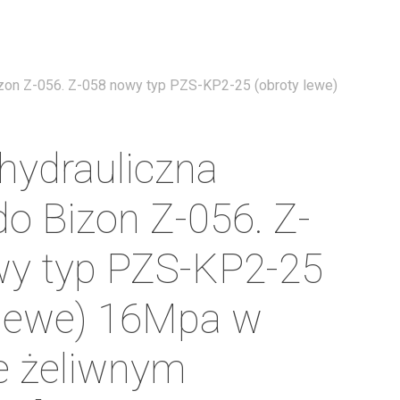
Menu
zon Z-056. Z-058 nowy typ PZS-KP2-25 (obroty lewe)
ydrauliczna
do Bizon Z-056. Z-
wy typ PZS-KP2-25
 lewe) 16Mpa w
e żeliwnym