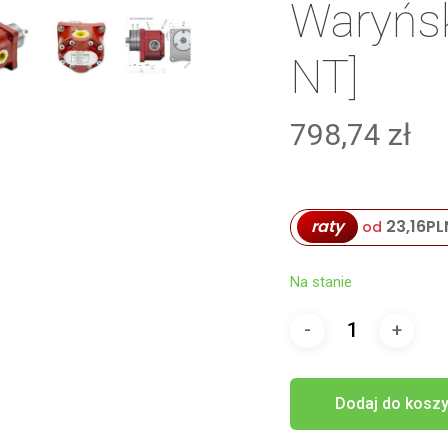
Waryńsk
NT]
798,74
zł
raty
23,16
PL
od
Na stanie
Dodaj do kosz