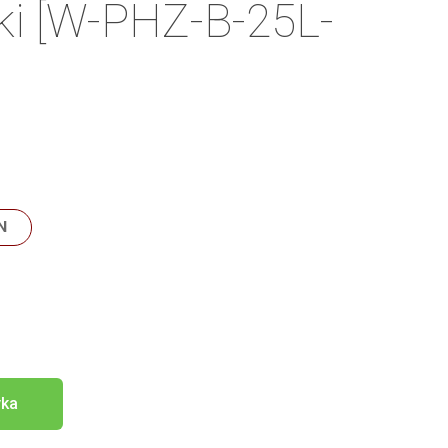
i [W-PHZ-B-25L-
N
yka