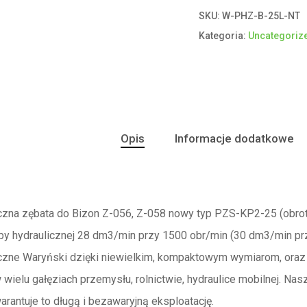
SKU:
W-PHZ-B-25L-NT
Kategoria:
Uncategoriz
Opis
Informacje dodatkowe
czna zębata do Bizon Z-056, Z-058 nowy typ PZS-KP2-25 (obro
y hydraulicznej 28 dm3/min przy 1500 obr/min (30 dm3/min prz
zne Waryński dzięki niewielkim, kompaktowym wymiarom, oraz zw
wielu gałęziach przemysłu, rolnictwie, hydraulice mobilnej. 
rantuje to długą i bezawaryjną eksploatację.