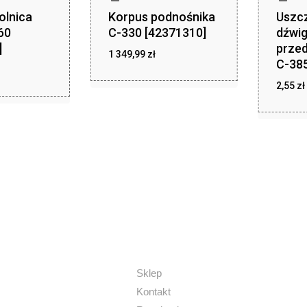
olnica
Korpus podnośnika
Uszcz
60
C-330 [42371310]
dźwig
]
przed
zł
1 349,99
zł
1 349,99
C-385
zł
,99
2,55
zł
z
2,55
Sklep
Kontakt