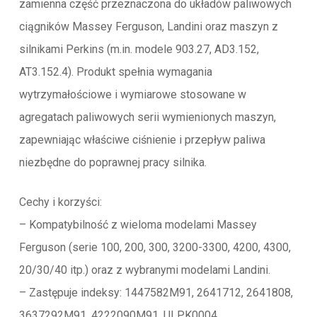
zamienna część przeznaczona do układów paliwowych
ciągników Massey Ferguson, Landini oraz maszyn z
silnikami Perkins (m.in. modele 903.27, AD3.152,
AT3.152.4). Produkt spełnia wymagania
wytrzymałościowe i wymiarowe stosowane w
agregatach paliwowych serii wymienionych maszyn,
zapewniając właściwe ciśnienie i przepływ paliwa
niezbędne do poprawnej pracy silnika.
Cechy i korzyści:
– Kompatybilność z wieloma modelami Massey
Ferguson (serie 100, 200, 300, 3200-3300, 4200, 4300,
20/30/40 itp.) oraz z wybranymi modelami Landini.
– Zastępuje indeksy: 1447582M91, 2641712, 2641808,
3637292M91, 4222090M91, ULPK0004.