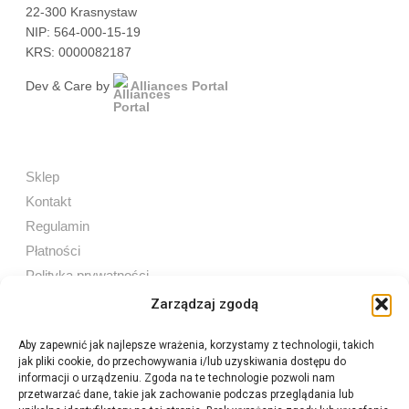
22-300 Krasnystaw
NIP: 564-000-15-19
KRS: 0000082187
Dev & Care by
Alliances Portal
Sklep
Kontakt
Regulamin
Płatności
Polityka prywatności
Zarządzaj zgodą
Aby zapewnić jak najlepsze wrażenia, korzystamy z technologii, takich
jak pliki cookie, do przechowywania i/lub uzyskiwania dostępu do
Sprzedaż internetowa
informacji o urządzeniu. Zgoda na te technologie pozwoli nam
Tel:
605 603 753
przetwarzać dane, takie jak zachowanie podczas przeglądania lub