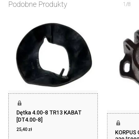
Podobne Produkty
1/8
Dętka 4.00-8 TR13 KABAT
[DT4.00-8]
25,40
zł
KORPUS 
zł
25,40