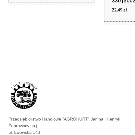
330 [500
22,49
zł
zł
22,49
Przedsiębiorstwo Handlowe "AGROHURT" Janina i Henryk
Żebrowscy sp.j.
ul. Lwowska 143