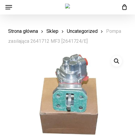
Menu
Skip
Menu
to
main
Strona główna
Sklep
Uncategorized
Pompa
content
zasilająca 2641712 MF3 [2641724/E]