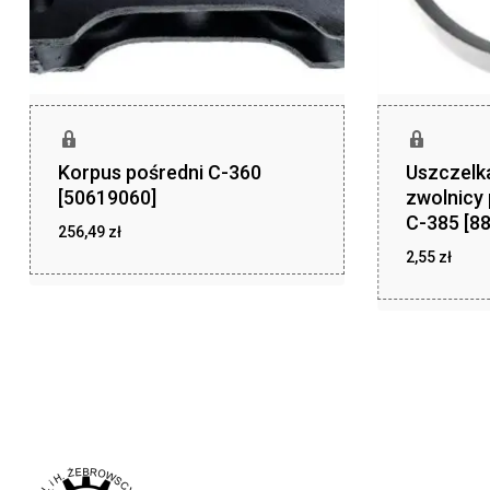
Korpus pośredni C-360
Uszczelka
[50619060]
zwolnicy
C-385 [8
256,49
zł
2,55
zł
zł
256,49
zł
2,55