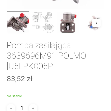
Pompa zasilająca
3639696M91 POLMO
[U5LPK005P]
83,52
zł
Na stanie