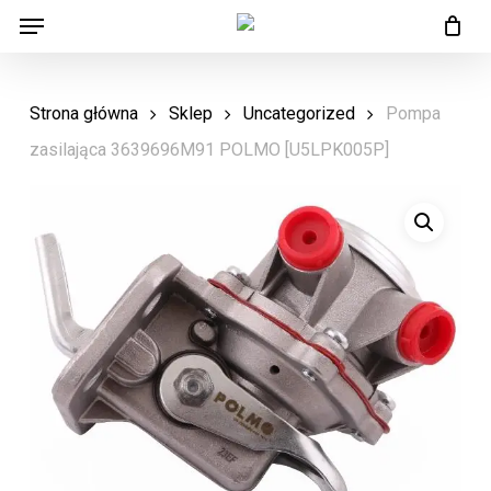
Menu
Skip
Menu
to
main
Strona główna
Sklep
Uncategorized
Pompa
content
zasilająca 3639696M91 POLMO [U5LPK005P]