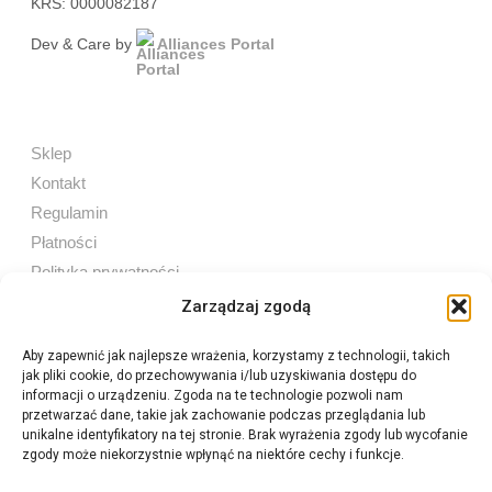
KRS: 0000082187
Dev & Care by
Alliances Portal
Sklep
Kontakt
Regulamin
Płatności
Polityka prywatności
Zarządzaj zgodą
Aby zapewnić jak najlepsze wrażenia, korzystamy z technologii, takich
jak pliki cookie, do przechowywania i/lub uzyskiwania dostępu do
Sprzedaż internetowa
informacji o urządzeniu. Zgoda na te technologie pozwoli nam
Tel:
605 603 753
przetwarzać dane, takie jak zachowanie podczas przeglądania lub
unikalne identyfikatory na tej stronie. Brak wyrażenia zgody lub wycofanie
zgody może niekorzystnie wpłynąć na niektóre cechy i funkcje.
Sprzedaż detaliczna
Tel:
82 576 68 80