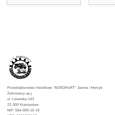
zł
zł
256,49
215,94
Przedsiębiorstwo Handlowe "AGROHURT" Janina i Henryk
Żebrowscy sp.j.
ul. Lwowska 143
22-300 Krasnystaw
NIP: 564-000-15-19