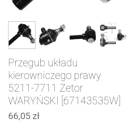
Przegub układu
kierowniczego prawy
5211-7711 Zetor
WARYŃSKI [67143535W]
66,05
zł