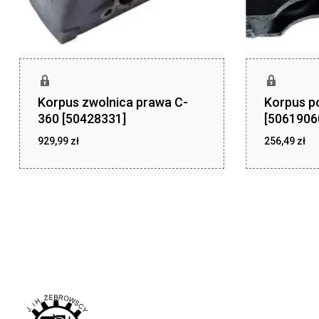
Korpus zwolnica prawa C-
Korpus p
360 [50428331]
[5061906
929,99
zł
256,49
zł
zł
zł
929,99
256,49