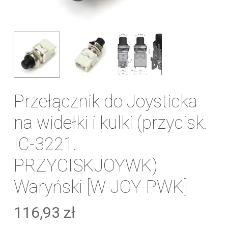
Przełącznik do Joysticka
na widełki i kulki (przycisk.
IC-3221.
PRZYCISKJOYWK)
Waryński [W-JOY-PWK]
116,93
zł