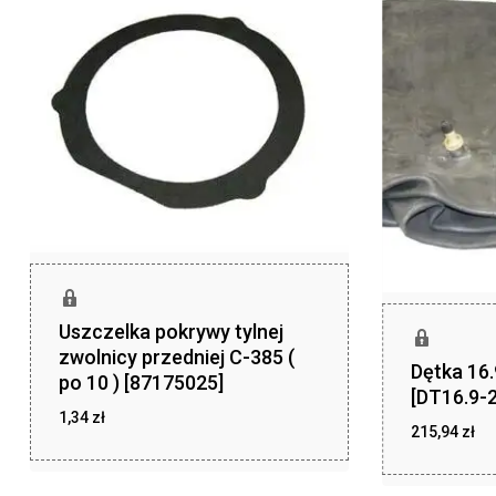
Uszczelka pokrywy tylnej
zwolnicy przedniej C-385 (
Dętka 16
po 10 ) [87175025]
[DT16.9-2
1,34
zł
215,94
zł
zł
1,34
zł
215,94