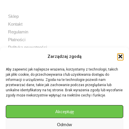
Sklep
Kontakt
Regulamin
Płatności
Polityka prywatności
Zarządzaj zgodą
Aby zapewnić jak najlepsze wrażenia, korzystamy z technologii, takich
jak pliki cookie, do przechowywania i/lub uzyskiwania dostępu do
Sprzedaż internetowa
informacji o urządzeniu. Zgoda na te technologie pozwoli nam
Tel:
605 603 753
przetwarzać dane, takie jak zachowanie podczas przeglądania lub
unikalne identyfikatory na tej stronie. Brak wyrażenia zgody lub wycofanie
zgody może niekorzystnie wpłynąć na niektóre cechy i funkcje.
Sprzedaż detaliczna
Tel:
82 576 68 80
E-mail:
aukcje.agrohurt@gmail.com
Akceptuję
Odmów
Godziny działania sklepu