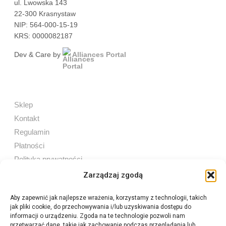
ul. Lwowska 143
22-300 Krasnystaw
NIP: 564-000-15-19
KRS: 0000082187
Dev & Care by
Alliances Portal
Sklep
Kontakt
Regulamin
Płatności
Polityka prywatności
Zarządzaj zgodą
Aby zapewnić jak najlepsze wrażenia, korzystamy z technologii, takich
jak pliki cookie, do przechowywania i/lub uzyskiwania dostępu do
Sprzedaż internetowa
informacji o urządzeniu. Zgoda na te technologie pozwoli nam
Tel:
605 603 753
przetwarzać dane, takie jak zachowanie podczas przeglądania lub