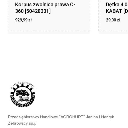
Korpus zwolnica prawa C-
Dętka 4.
360 [50428331]
KABAT [D
929,99
zł
29,00
zł
zł
zł
929,99
29,00
Przedsiębiorstwo Handlowe "AGROHURT" Janina i Henryk
Żebrowscy sp.j.