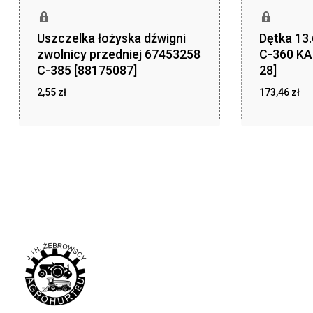
Uszczelka łożyska dźwigni
Dętka 13
zwolnicy przedniej 67453258
C-360 KA
C-385 [88175087]
28]
2,55
zł
173,46
zł
zł
zł
2,55
173,46