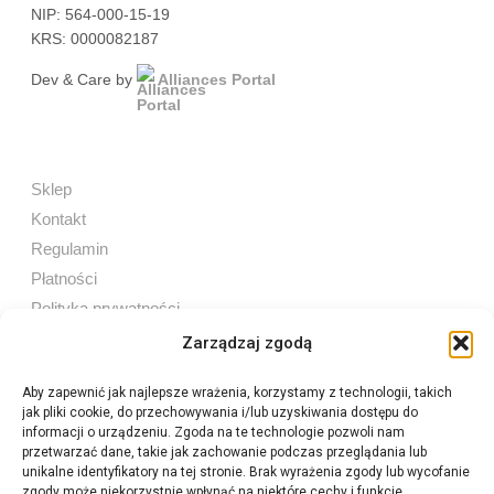
NIP: 564-000-15-19
KRS: 0000082187
Dev & Care by
Alliances Portal
Sklep
Kontakt
Regulamin
Płatności
Polityka prywatności
Zarządzaj zgodą
Aby zapewnić jak najlepsze wrażenia, korzystamy z technologii, takich
jak pliki cookie, do przechowywania i/lub uzyskiwania dostępu do
Sprzedaż internetowa
informacji o urządzeniu. Zgoda na te technologie pozwoli nam
Tel:
605 603 753
przetwarzać dane, takie jak zachowanie podczas przeglądania lub
unikalne identyfikatory na tej stronie. Brak wyrażenia zgody lub wycofanie
zgody może niekorzystnie wpłynąć na niektóre cechy i funkcje.