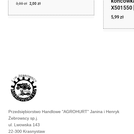
końcówk
Pierwotna
Aktualna
3,00
zł
2,00
zł
X501550 
cena
cena
Pierwotna
Aktualna
2,00
zł
cena
cena
wynosiła:
wynosi:
5,99
zł
wynosiła:
wynosi:
3,00 zł.
2,00 zł.
3,00 zł.
2,00 zł.
zł
5,99
Przedsiębiorstwo Handlowe "AGROHURT" Janina i Henryk
Żebrowscy sp.j.
ul. Lwowska 143
22-300 Krasnystaw