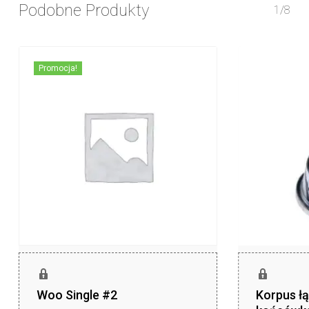
Podobne Produkty
1/8
Promocja!
Woo Single #2
Korpus łą