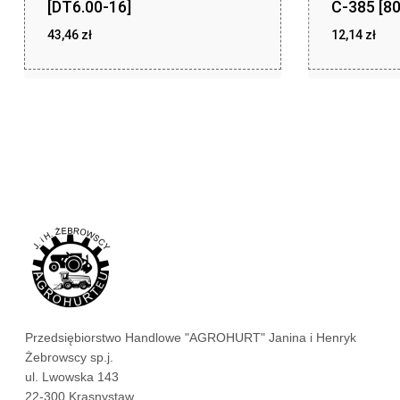
[DT6.00-16]
C-385 [8
43,46
zł
12,14
zł
zł
zł
43,46
12,14
Przedsiębiorstwo Handlowe "AGROHURT" Janina i Henryk
Żebrowscy sp.j.
ul. Lwowska 143
22-300 Krasnystaw