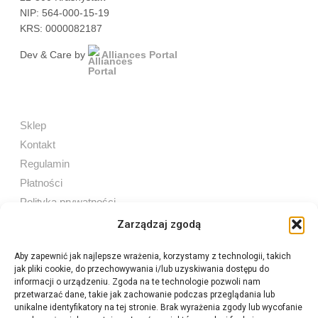
NIP: 564-000-15-19
KRS: 0000082187
Dev & Care by
Alliances Portal
Sklep
Kontakt
Regulamin
Płatności
Polityka prywatności
Zarządzaj zgodą
Aby zapewnić jak najlepsze wrażenia, korzystamy z technologii, takich
jak pliki cookie, do przechowywania i/lub uzyskiwania dostępu do
Sprzedaż internetowa
informacji o urządzeniu. Zgoda na te technologie pozwoli nam
Tel:
605 603 753
przetwarzać dane, takie jak zachowanie podczas przeglądania lub
unikalne identyfikatory na tej stronie. Brak wyrażenia zgody lub wycofanie