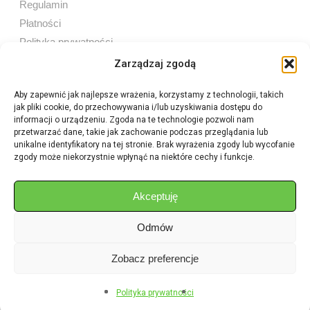
Regulamin
Płatności
Polityka prywatności
Zarządzaj zgodą
Aby zapewnić jak najlepsze wrażenia, korzystamy z technologii, takich
jak pliki cookie, do przechowywania i/lub uzyskiwania dostępu do
Sprzedaż internetowa
informacji o urządzeniu. Zgoda na te technologie pozwoli nam
Tel:
605 603 753
przetwarzać dane, takie jak zachowanie podczas przeglądania lub
unikalne identyfikatory na tej stronie. Brak wyrażenia zgody lub wycofanie
zgody może niekorzystnie wpłynąć na niektóre cechy i funkcje.
Sprzedaż detaliczna
Tel:
82 576 68 80
E-mail:
aukcje.agrohurt@gmail.com
Akceptuję
Odmów
Godziny działania sklepu
Pon–Pt: 8:00 – 16:00
Zobacz preferencje
Polityka prywatności