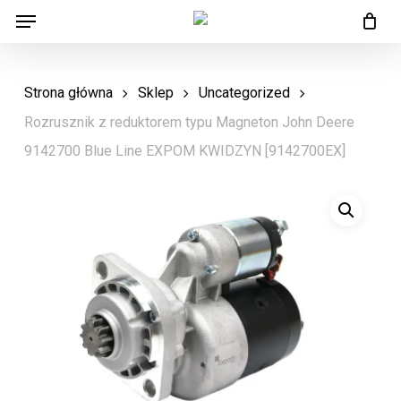
Menu
Skip
Menu
to
main
Strona główna
Sklep
Uncategorized
content
Rozrusznik z reduktorem typu Magneton John Deere
9142700 Blue Line EXPOM KWIDZYN [9142700EX]