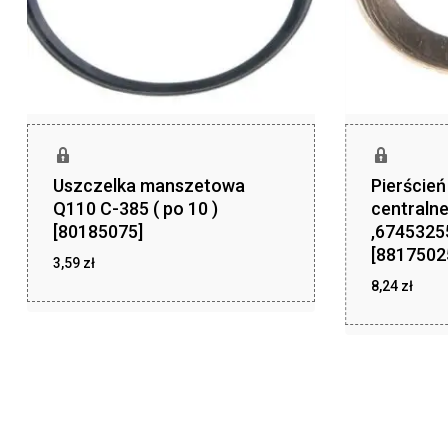
Uszczelka manszetowa
Pierście
Q110 C-385 ( po 10 )
centraln
[80185075]
,6745325
[8817502
3,59
zł
8,24
zł
zł
3,59
zł
8,24