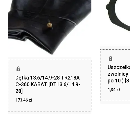
Uszczelka
zwolnicy 
Dętka 13.6/14.9-28 TR218A
po 10 ) [
C-360 KABAT [DT13.6/14.9-
1,34
zł
28]
zł
1,34
173,46
zł
zł
173,46