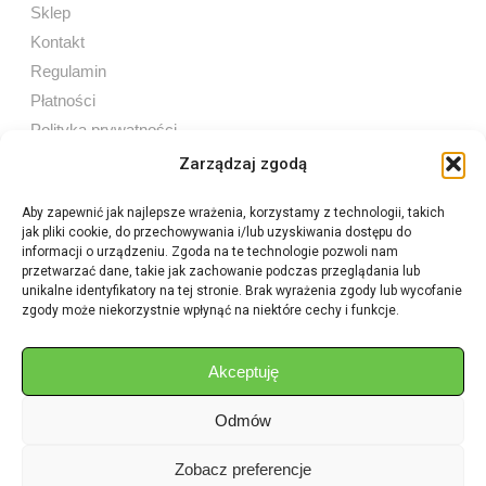
Sklep
Kontakt
Regulamin
Płatności
Polityka prywatności
Zarządzaj zgodą
Aby zapewnić jak najlepsze wrażenia, korzystamy z technologii, takich
jak pliki cookie, do przechowywania i/lub uzyskiwania dostępu do
Sprzedaż internetowa
informacji o urządzeniu. Zgoda na te technologie pozwoli nam
Tel:
605 603 753
przetwarzać dane, takie jak zachowanie podczas przeglądania lub
unikalne identyfikatory na tej stronie. Brak wyrażenia zgody lub wycofanie
zgody może niekorzystnie wpłynąć na niektóre cechy i funkcje.
Sprzedaż detaliczna
Tel:
82 576 68 80
E-mail:
aukcje.agrohurt@gmail.com
Akceptuję
Odmów
Godziny działania sklepu
Pon–Pt: 8:00 – 16:00
Zobacz preferencje