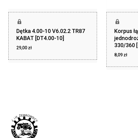
Dętka 4.00-10 V6.02.2 TR87
Korpus ł
KABAT [DT4.00-10]
jednodro
330/360 
29,00
zł
8,09
zł
zł
29,00
zł
8,09