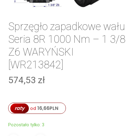
Sprzęgło zapadkowe wału
Seria 8R 1000 Nm – 1 3/8
Z6 WARYŃSKI
[WR213842]
574,53
zł
raty
16,66
PLN
od
Pozostało tylko: 3