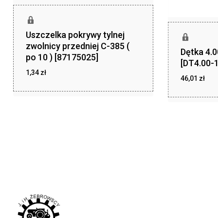
Uszczelka pokrywy tylnej
zwolnicy przedniej C-385 (
Dętka 4.
po 10 ) [87175025]
[DT4.00-1
1,34
zł
46,01
zł
zł
1,34
zł
46,01