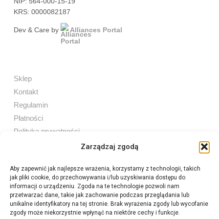
NIP: 564-000-15-19
KRS: 0000082187
Dev & Care by
Alliances Portal
Sklep
Kontakt
Regulamin
Płatności
Polityka prywatności
Zarządzaj zgodą
Aby zapewnić jak najlepsze wrażenia, korzystamy z technologii, takich
jak pliki cookie, do przechowywania i/lub uzyskiwania dostępu do
Sprzedaż internetowa
informacji o urządzeniu. Zgoda na te technologie pozwoli nam
Tel:
605 603 753
przetwarzać dane, takie jak zachowanie podczas przeglądania lub
unikalne identyfikatory na tej stronie. Brak wyrażenia zgody lub wycofanie
zgody może niekorzystnie wpłynąć na niektóre cechy i funkcje.
Sprzedaż detaliczna