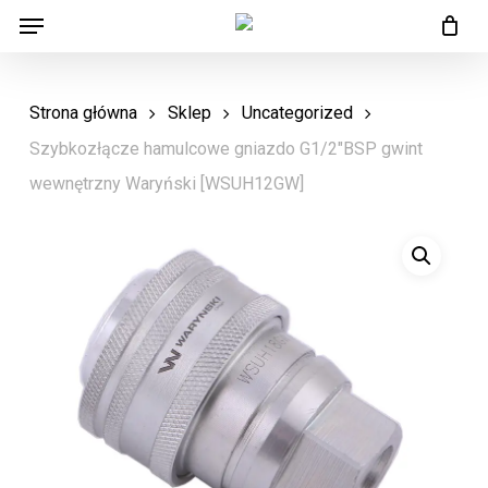
Menu
Skip
Menu
to
main
Strona główna
Sklep
Uncategorized
content
Szybkozłącze hamulcowe gniazdo G1/2″BSP gwint
wewnętrzny Waryński [WSUH12GW]