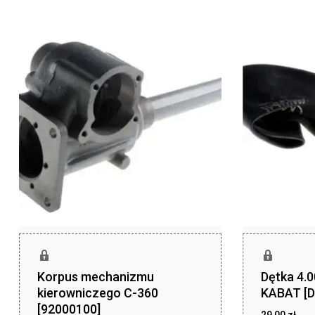
Korpus mechanizmu
Dętka 4.
kierowniczego C-360
KABAT [D
[92000100]
29,00
zł