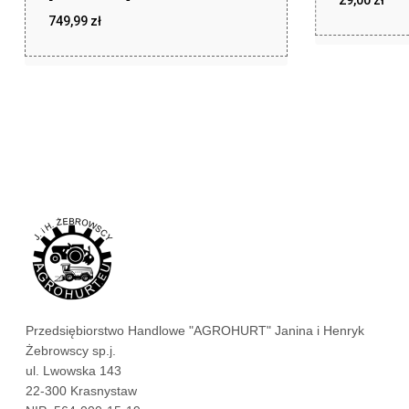
749,99
zł
zł
29,00
zł
749,99
Przedsiębiorstwo Handlowe "AGROHURT" Janina i Henryk
Żebrowscy sp.j.
ul. Lwowska 143
22-300 Krasnystaw