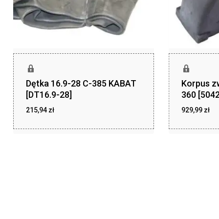
Dętka 16.9-28 C-385 KABAT
Korpus z
[DT16.9-28]
360 [504
215,94
zł
929,99
zł
zł
zł
215,94
929,99