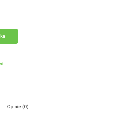
yka
ed
Opinie (0)