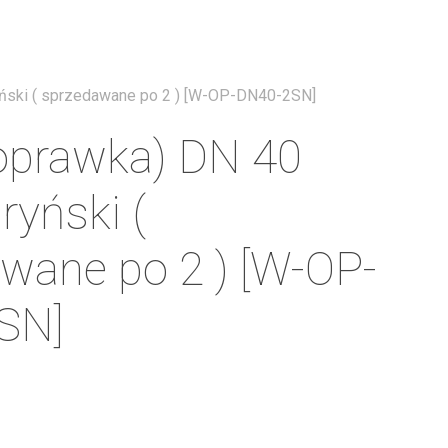
Menu
yński ( sprzedawane po 2 ) [W-OP-DN40-2SN]
(oprawka) DN 40
yński (
wane po 2 ) [W-OP-
SN]