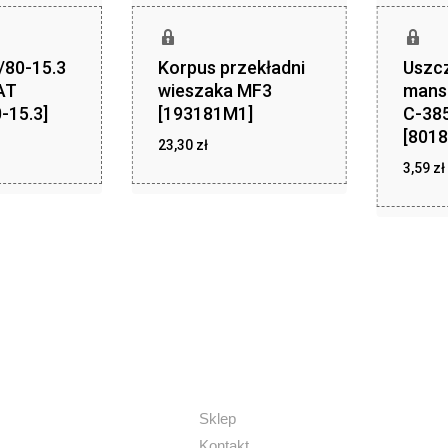
/80-15.3
Korpus przekładni
Uszc
AT
wieszaka MF3
mans
-15.3]
[193181M1]
C-385
[8018
zł
zł
,49
23,30
zł
23,30
3,59
zł
z
3,59
Sklep
Kontakt