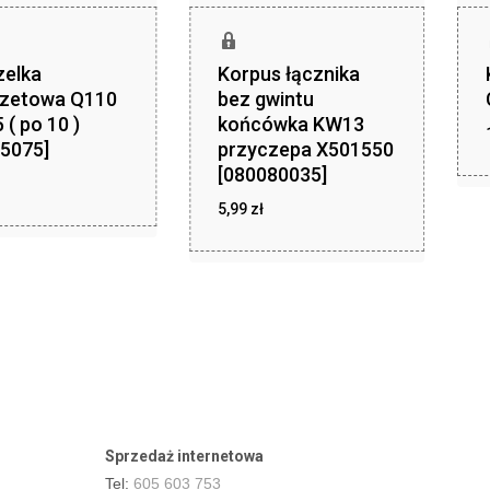
zelka
Korpus łącznika
zetowa Q110
bez gwintu
 ( po 10 )
końcówka KW13
5075]
przyczepa X501550
[080080035]
5,99
zł
ł
zł
5,99
Sprzedaż internetowa
Tel:
605 603 753