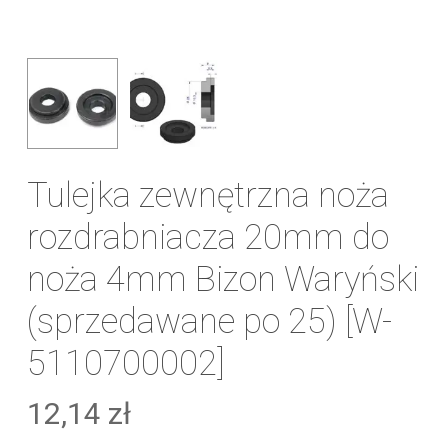
Tulejka zewnętrzna noża
rozdrabniacza 20mm do
noża 4mm Bizon Waryński
(sprzedawane po 25) [W-
5110700002]
12,14
zł