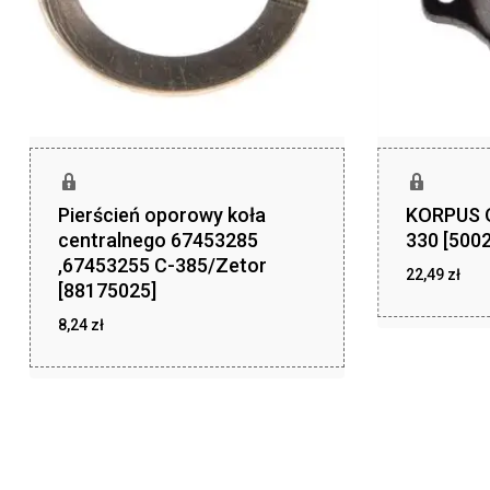
Pierścień oporowy koła
KORPUS 
centralnego 67453285
330 [500
,67453255 C-385/Zetor
22,49
zł
[88175025]
zł
22,49
8,24
zł
zł
8,24