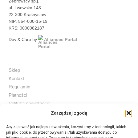
Żebrowscy sp.j.
ul. Lwowska 143
22-300 Krasnystaw
NIP: 564-000-15-19
KRS: 0000082187
Dev & Care by
Alliances Portal
Sklep
Kontakt
Regulamin
Płatności
Polityka prywatności
Zarządzaj zgodą
Aby zapewnić jak najlepsze wrażenia, korzystamy z technologii, takich
jak pliki cookie, do przechowywania i/lub uzyskiwania dostępu do
Sprzedaż internetowa