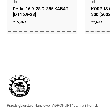
Dętka 16.9-28 C-385 KABAT
KORPUS 
[DT16.9-28]
330 [500
215,94
zł
22,49
zł
zł
zł
215,94
22,49
Przedsiębiorstwo Handlowe "AGROHURT" Janina i Henryk