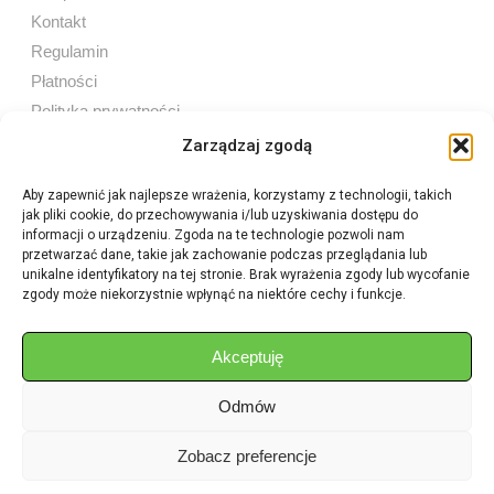
Kontakt
Regulamin
Płatności
Polityka prywatności
Zarządzaj zgodą
Aby zapewnić jak najlepsze wrażenia, korzystamy z technologii, takich
jak pliki cookie, do przechowywania i/lub uzyskiwania dostępu do
Sprzedaż internetowa
informacji o urządzeniu. Zgoda na te technologie pozwoli nam
Tel:
605 603 753
przetwarzać dane, takie jak zachowanie podczas przeglądania lub
unikalne identyfikatory na tej stronie. Brak wyrażenia zgody lub wycofanie
zgody może niekorzystnie wpłynąć na niektóre cechy i funkcje.
Sprzedaż detaliczna
Tel:
82 576 68 80
E-mail:
aukcje.agrohurt@gmail.com
Akceptuję
Odmów
Godziny działania sklepu
Pon–Pt: 8:00 – 16:00
Zobacz preferencje