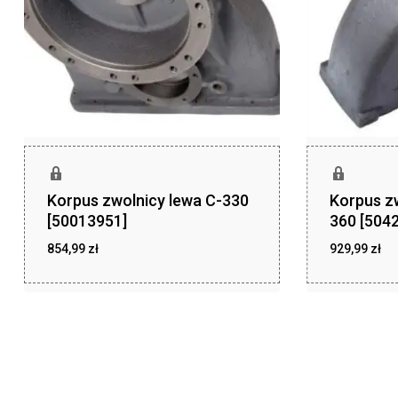
Korpus zwolnicy lewa C-330
Korpus z
[50013951]
360 [504
854,99
zł
929,99
zł
zł
zł
854,99
929,99