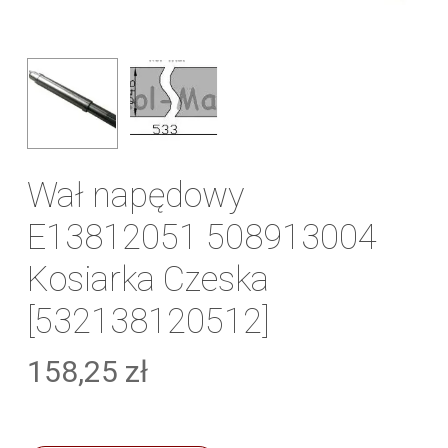
Wał napędowy
E13812051 508913004
Kosiarka Czeska
[532138120512]
158,25
zł