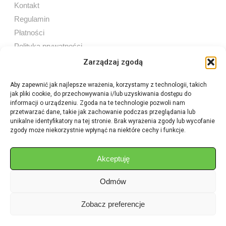
Kontakt
Regulamin
Płatności
Polityka prywatności
Zarządzaj zgodą
Aby zapewnić jak najlepsze wrażenia, korzystamy z technologii, takich
jak pliki cookie, do przechowywania i/lub uzyskiwania dostępu do
Sprzedaż internetowa
informacji o urządzeniu. Zgoda na te technologie pozwoli nam
Tel:
605 603 753
przetwarzać dane, takie jak zachowanie podczas przeglądania lub
unikalne identyfikatory na tej stronie. Brak wyrażenia zgody lub wycofanie
zgody może niekorzystnie wpłynąć na niektóre cechy i funkcje.
Sprzedaż detaliczna
Tel:
82 576 68 80
E-mail:
aukcje.agrohurt@gmail.com
Akceptuję
Odmów
Godziny działania sklepu
Pon–Pt: 8:00 – 16:00
Zobacz preferencje