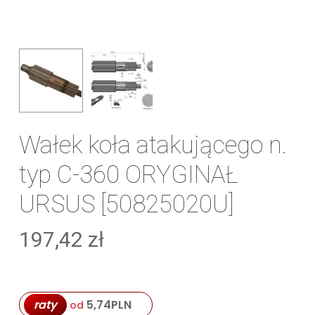
Wałek koła atakującego n.
typ C-360 ORYGINAŁ
URSUS [50825020U]
197,42
zł
raty
5,74
PLN
od