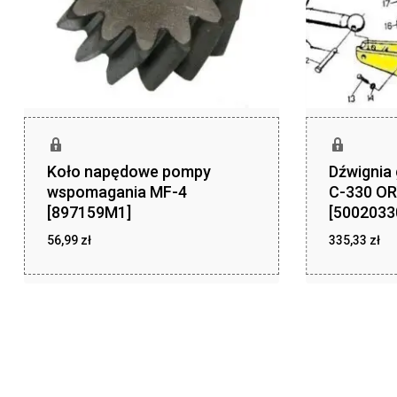
Koło napędowe pompy
Dźwignia
wspomagania MF-4
C-330 O
[897159M1]
[5002033
56,99
zł
335,33
zł
zł
zł
56,99
335,33