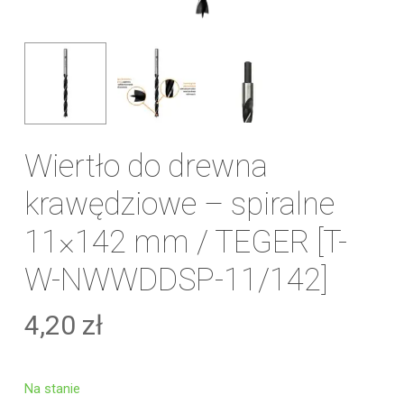
Wiertło do drewna
krawędziowe – spiralne
11×142 mm / TEGER [T-
W-NWWDDSP-11/142]
4,20
zł
Na stanie