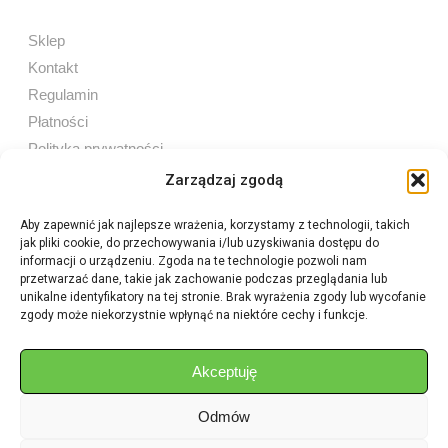
Sklep
Kontakt
Regulamin
Płatności
Polityka prywatności
Zarządzaj zgodą
Aby zapewnić jak najlepsze wrażenia, korzystamy z technologii, takich
jak pliki cookie, do przechowywania i/lub uzyskiwania dostępu do
Sprzedaż internetowa
informacji o urządzeniu. Zgoda na te technologie pozwoli nam
Tel:
605 603 753
przetwarzać dane, takie jak zachowanie podczas przeglądania lub
unikalne identyfikatory na tej stronie. Brak wyrażenia zgody lub wycofanie
zgody może niekorzystnie wpłynąć na niektóre cechy i funkcje.
Sprzedaż detaliczna
Tel:
82 576 68 80
E-mail:
aukcje.agrohurt@gmail.com
Akceptuję
Odmów
Godziny działania sklepu
Pon–Pt: 8:00 – 16:00