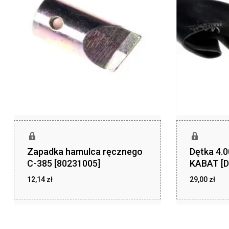
Zapadka hamulca ręcznego
Dętka 4.
C-385 [80231005]
KABAT [D
12,14
zł
29,00
zł
zł
zł
12,14
29,00