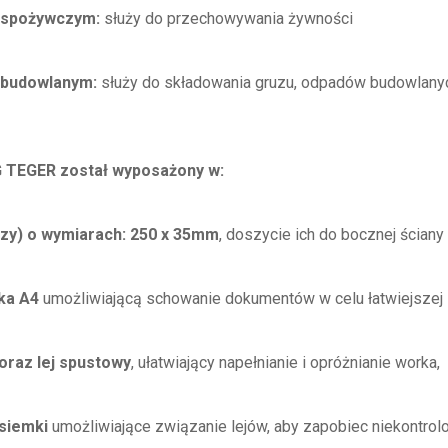
 spożywczym:
służy do przechowywania żywności
 budowlanym:
służy do składowania gruzu, odpadów budowlanyc
 TEGER został wyposażony w:
szy) o wymiarach: 250 x 35mm
, doszycie ich do bocznej ścian
ka A4
umożliwiającą schowanie dokumentów w celu łatwiejszej id
oraz lej spustowy
, ułatwiający napełnianie i opróżnianie worka,
siemki
umożliwiające związanie lejów, aby zapobiec niekontro