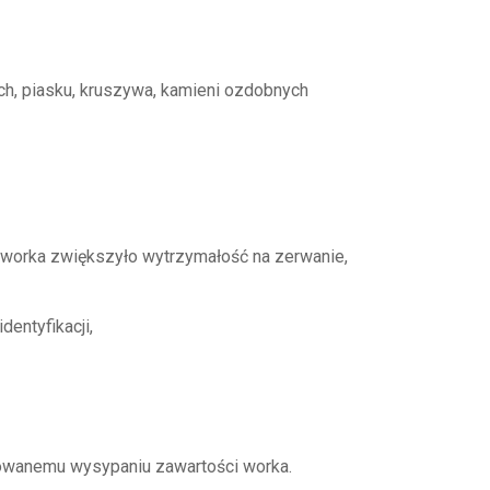
h, piasku, kruszywa, kamieni ozdobnych
y worka zwiększyło wytrzymałość na zerwanie,
entyfikacji,
lowanemu wysypaniu zawartości worka.