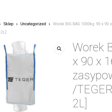
Sklep
Uncategorized
Worek BIG BAG 1000kg. 90 x 90 x
-2L]
Worek B
x 90 x 1
zasypo
/TEGER
2L]