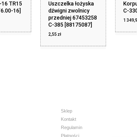
0-16 TR15
Uszczelka łożyska
Korp
6.00-16]
dźwigni zwolnicy
C-330
przedniej 67453258
zł
,46
1 349,
C-385 [88175087]
2,55
zł
zł
2,55
Sklep
Kontakt
Regulamin
Płatności