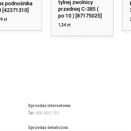
tylnej zwolnicy
us podnośnika
przedniej C-385 (
 [42371310]
po 10 ) [87175025]
zł
99
zł
1 349,99
1,34
zł
zł
1,34
Sprzedaż internetowa
Tel:
605 603 753
Sprzedaż detaliczna