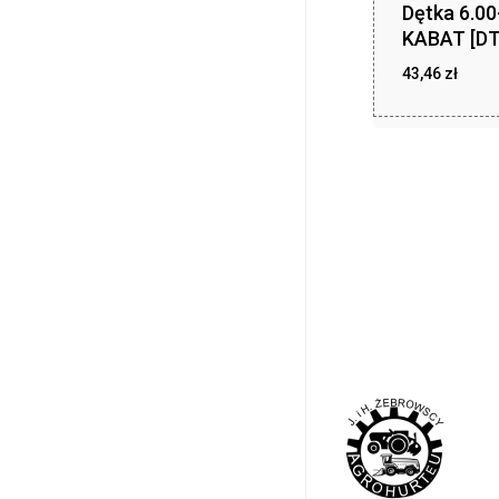
Dętka 6.0
KABAT [DT
43,46
zł
43