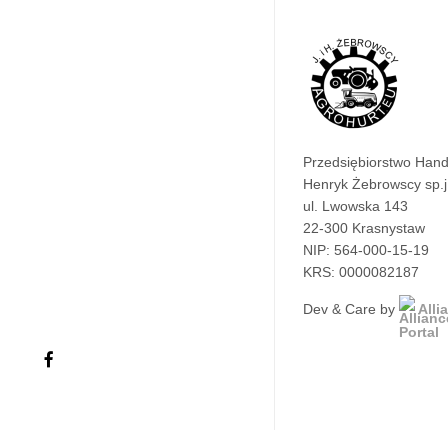
Przedsiębiorstwo Han
Henryk Żebrowscy sp.j
ul. Lwowska 143
22-300 Krasnystaw
NIP: 564-000-15-19
KRS: 0000082187
Dev & Care by
Alli
facebook