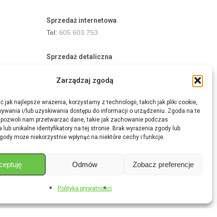
Sprzedaż internetowa
Tel:
605 603 753
Sprzedaż detaliczna
Tel:
82 576 68 80
Zarządzaj zgodą
E-mail:
aukcje.agrohurt@gmail.com
 jak najlepsze wrażenia, korzystamy z technologii, takich jak pliki cookie,
Godziny działania sklepu
ywania i/lub uzyskiwania dostępu do informacji o urządzeniu. Zgoda na te
Pon–Pt: 8:00 – 16:00
 pozwoli nam przetwarzać dane, takie jak zachowanie podczas
 lub unikalne identyfikatory na tej stronie. Brak wyrażenia zgody lub
gody może niekorzystnie wpłynąć na niektóre cechy i funkcje.
ceptuję
Odmów
Zobacz preferencje
Share
Polityka prywatności