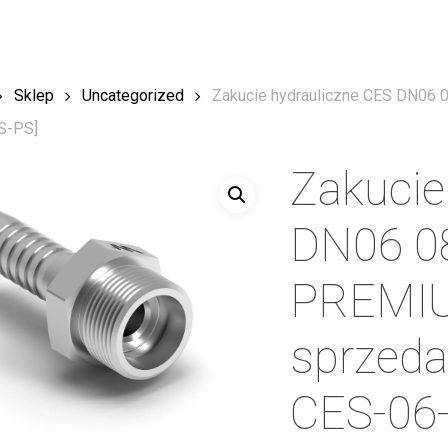
Sklep
Uncategorized
Zakucie hydrauliczne CES DN06
S-PS]
Zakucie
DN06 0
PREMIU
sprzeda
CES-06