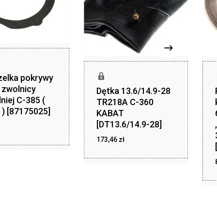
zelka pokrywy
j zwolnicy
Dętka 13.6/14.9-28
niej C-385 (
TR218A C-360
 ) [87175025]
KABAT
[DT13.6/14.9-28]
zł
ł
173,46
zł
173,46