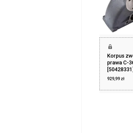
Korpus zw
prawa C-3
[50428331
929,99
zł
929