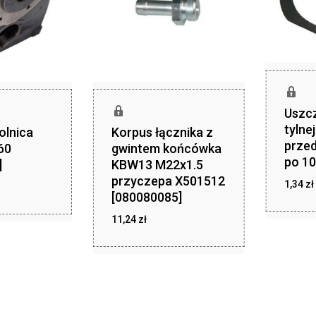
Uszc
tylne
olnica
Korpus łącznika z
przed
60
gwintem końcówka
po 10
]
KBW13 M22x1.5
przyczepa X501512
1,34
zł
zł
,99
[080080085]
z
1,34
zł
11,24
zł
11,24