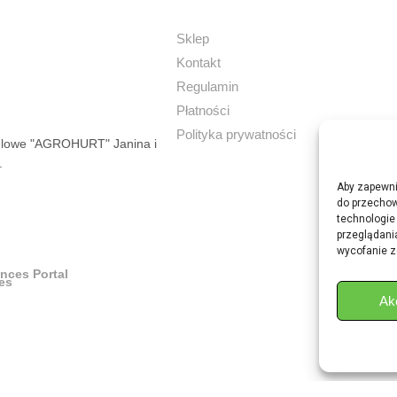
Sklep
Kontakt
Regulamin
Płatności
Polityka prywatności
dlowe "AGROHURT" Janina i
.
Aby zapewnić
do przechow
technologie
przeglądania
wycofanie z
ances Portal
Ak