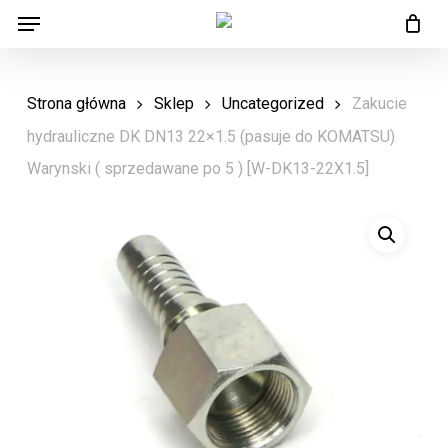
Menu
Skip
Menu
to
main
Strona główna
Sklep
Uncategorized
Zakucie
content
hydrauliczne DK DN13 22×1.5 (pasuje do KOMATSU)
Warynski ( sprzedawane po 5 ) [W-DK13-22X1.5]