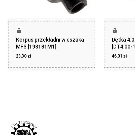
Korpus przekładni wieszaka
Dętka 4.
MF3 [193181M1]
[DT4.00-1
23,30
zł
46,01
zł
zł
zł
23,30
46,01