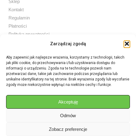
Sklep
Kontakt
Regulamin
Płatności
Polityka prywatności
Zarządzaj zgodą
Aby zapewnić jak najlepsze wrażenia, korzystamy z technologii, takich
jak pliki cookie, do przechowywania i/lub uzyskiwania dostępu do
Sprzedaż internetowa
informacji o urządzeniu. Zgoda na te technologie pozwoli nam
Tel:
605 603 753
przetwarzać dane, takie jak zachowanie podczas przeglądania lub
unikalne identyfikatory na tej stronie. Brak wyrażenia zgody lub wycofanie
zgody może niekorzystnie wpłynąć na niektóre cechy i funkcje.
Sprzedaż detaliczna
Tel:
82 576 68 80
E-mail:
aukcje.agrohurt@gmail.com
Akceptuję
Odmów
Godziny działania sklepu
Pon–Pt: 8:00 – 16:00
Zobacz preferencje