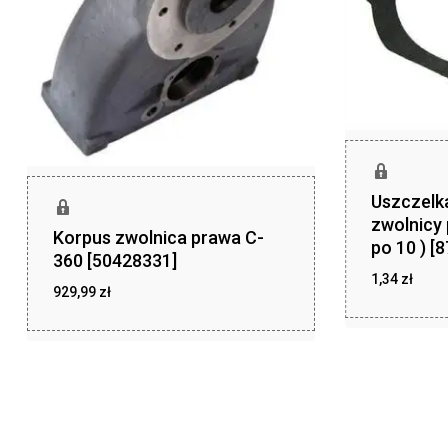
Uszczelka
zwolnicy 
Korpus zwolnica prawa C-
po 10 ) [
360 [50428331]
1,34
zł
929,99
zł
zł
1,34
zł
929,99