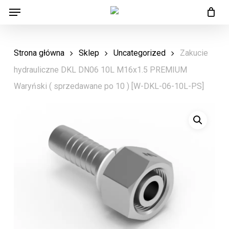
Menu
Skip
Menu
to
main
Strona główna
Sklep
Uncategorized
Zakucie
content
hydrauliczne DKL DN06 10L M16x1.5 PREMIUM
Waryński ( sprzedawane po 10 ) [W-DKL-06-10L-PS]