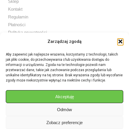
Sklep
Kontakt
Regulamin
Płatności
Polityka prywatności
Zarządzaj zgodą
Aby zapewnić jak najlepsze wrażenia, korzystamy z technologii, takich
jak pliki cookie, do przechowywania i/lub uzyskiwania dostępu do
Sprzedaż internetowa
informacji o urządzeniu. Zgoda na te technologie pozwoli nam
Tel:
605 603 753
przetwarzać dane, takie jak zachowanie podczas przeglądania lub
unikalne identyfikatory na tej stronie. Brak wyrażenia zgody lub wycofanie
zgody może niekorzystnie wpłynąć na niektóre cechy i funkcje.
Sprzedaż detaliczna
Tel:
82 576 68 80
E-mail:
aukcje.agrohurt@gmail.com
Akceptuję
Odmów
Godziny działania sklepu
Pon–Pt: 8:00 – 16:00
Zobacz preferencje