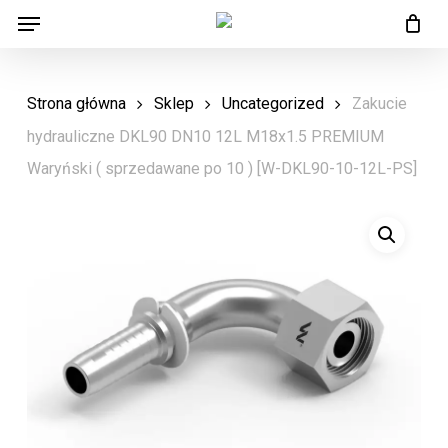
Menu
Skip
Menu
to
main
Strona główna
Sklep
Uncategorized
Zakucie
content
hydrauliczne DKL90 DN10 12L M18x1.5 PREMIUM
Waryński ( sprzedawane po 10 ) [W-DKL90-10-12L-PS]