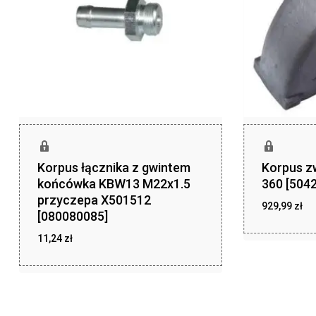
Korpus łącznika z gwintem
Korpus z
końcówka KBW13 M22x1.5
360 [504
przyczepa X501512
929,99
zł
[080080085]
zł
929,99
11,24
zł
zł
11,24