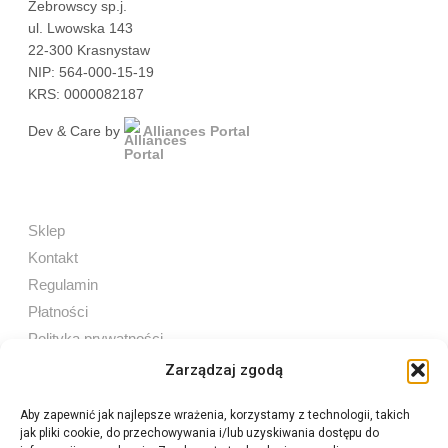
Żebrowscy sp.j.
ul. Lwowska 143
22-300 Krasnystaw
NIP: 564-000-15-19
KRS: 0000082187
Dev & Care by
Alliances Portal
Sklep
Kontakt
Regulamin
Płatności
Polityka prywatności
Zarządzaj zgodą
Aby zapewnić jak najlepsze wrażenia, korzystamy z technologii, takich
jak pliki cookie, do przechowywania i/lub uzyskiwania dostępu do
Sprzedaż internetowa