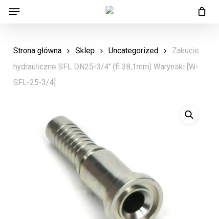
Menu
Skip
Menu
to
main
Strona główna
Sklep
Uncategorized
Zakucie
content
hydrauliczne SFL DN25-3/4″ (fi 38,1mm) Warynski [W-
SFL-25-3/4]