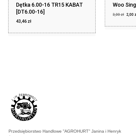
Dętka 6.00-16 TR15 KABAT
Woo Sing
[DT6.00-16]
Pier
3,00
zł
2,00
cena
43,46
zł
Pierwotna
Aktu
2,00
zł
cena
cena
wyno
zł
43,46
wynosiła:
wyno
3,00 zł.
2,00 
3,00 
Przedsiębiorstwo Handlowe "AGROHURT" Janina i Henryk