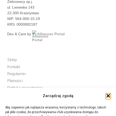
Żebrowscy sp.j.
ul. Lwowska 143
22-300 Krasnystaw
NIP: 564-000-15-19
KRS: 0000082187
Dev & Care by
Alliances Portal
Sklep
Kontakt
Regulamin
Płatności
Polityka prywatności
Zarządzaj zgodą
Aby zapewnić jak najlepsze wrażenia, korzystamy z technologii, takich
jak pliki cookie, do przechowywania i/lub uzyskiwania dostępu do
Sprzedaż internetowa