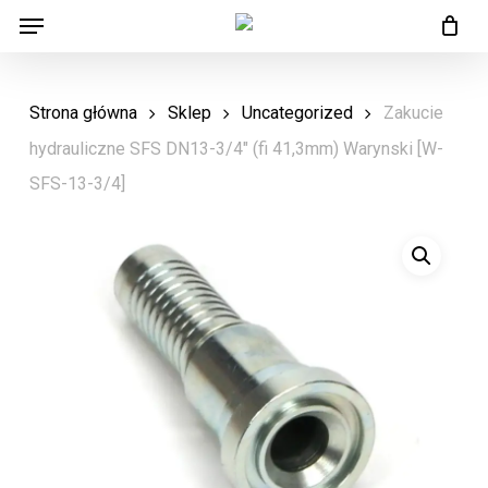
Menu
Skip
Menu
to
main
Strona główna
Sklep
Uncategorized
Zakucie
content
hydrauliczne SFS DN13-3/4″ (fi 41,3mm) Warynski [W-
SFS-13-3/4]