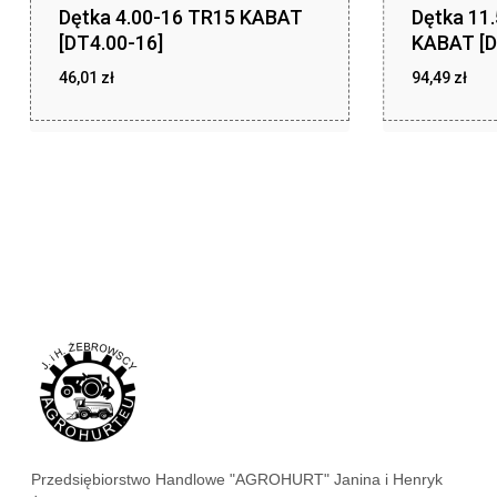
Dętka 4.00-16 TR15 KABAT
Dętka 11
[DT4.00-16]
KABAT [D
46,01
zł
94,49
zł
zł
zł
46,01
94,49
Przedsiębiorstwo Handlowe "AGROHURT" Janina i Henryk